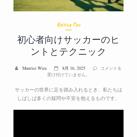
Betting Tips
初心者向けサッカーのヒ
ントとテクニック
初
Maurice Wiza
8月 16, 2025
コメントを
心
受け付けていません。
者
向
サッカーの世界に足を踏み入れるとき、私たちは
け
しばしば多くの疑問や不安を抱えるものです。
サ
ッ
カ
ー
の
ヒ