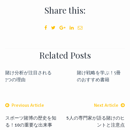
Share this:
Related Posts
賭け分析が注目される
賭け戦略を学ぶ！5冊
7つの理由
のおすすめ書籍
Previous Article
Next Article
スポーツ賭博の歴史を知
5人の専門家が語る賭けのヒ
る！10の重要な出来事
ントと注意点