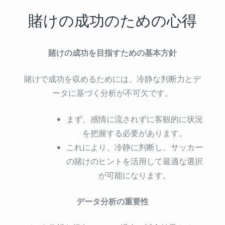
賭けの成功のための心得
賭けの成功を目指すための基本方針
賭けで成功を収めるためには、冷静な判断力とデ
ータに基づく分析が不可欠です。
まず、感情に流されずに客観的に状況
を把握する必要があります。
これにより、冷静に判断し、サッカー
の賭けのヒントを活用して最適な選択
が可能になります。
データ分析の重要性