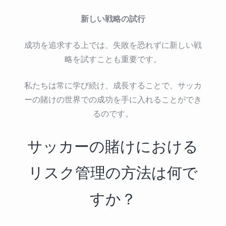
新しい戦略の試行
成功を追求する上では、失敗を恐れずに新しい戦
略を試すことも重要です。
私たちは常に学び続け、成長することで、サッカ
ーの賭けの世界での成功を手に入れることができ
るのです。
サッカーの賭けにおける
リスク管理の方法は何で
すか？