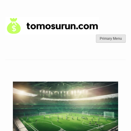
Skip
to
content
Primary Menu