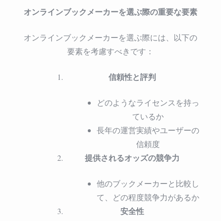
オンラインブックメーカーを選ぶ際の重要な要素
オンラインブックメーカーを選ぶ際には、以下の
要素を考慮すべきです：
信頼性と評判
どのようなライセンスを持っ
ているか
長年の運営実績やユーザーの
信頼度
提供されるオッズの競争力
他のブックメーカーと比較し
て、どの程度競争力があるか
安全性