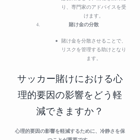
り、専門家のアドバイスを受
けます。
賭け金の分散
賭け金を分散させることで、
リスクを管理する助けとなり
ます。
サッカー賭けにおける心
理的要因の影響をどう軽
減できますか？
心理的要因の影響を軽減するために、冷静さを保
つことが重要です。