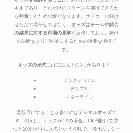
キルであり、どれだけのリターンを期待できるか
を判断するための鍵となります。サッカーの賭け
オッズはチームや試合
はただの運任せではなく、
の結果に対する市場の見解
を反映しており、賭け
の決断をより理性的にするための重要な指標で
す。
オッズの形式
には主に以下の3つがあります。
フラクショナル
デシマル
マネーライン
デシマルオッズ
普段目にすることが多いのは
で
す。例えば、オッズが2.0の場合、100円賭けて勝
つと200円が手に入るという意味で、賭けのリター