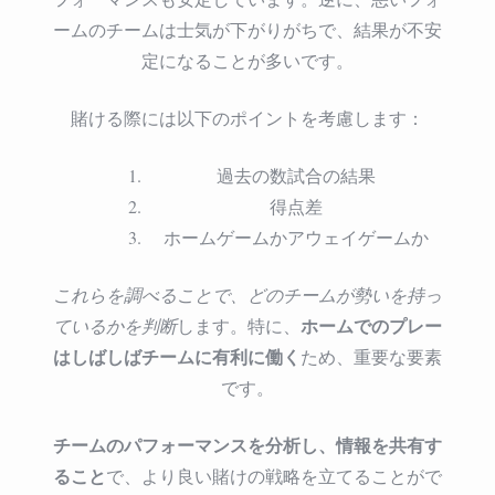
ームのチームは士気が下がりがちで、結果が不安
定になることが多いです。
賭ける際には以下のポイントを考慮します：
過去の数試合の結果
得点差
ホームゲームかアウェイゲームか
これらを調べることで、どのチームが勢いを持っ
ホームでのプレー
ているかを判断
します。特に、
はしばしばチームに有利に働く
ため、重要な要素
です。
チームのパフォーマンスを分析し、情報を共有す
ること
で、より良い賭けの戦略を立てることがで