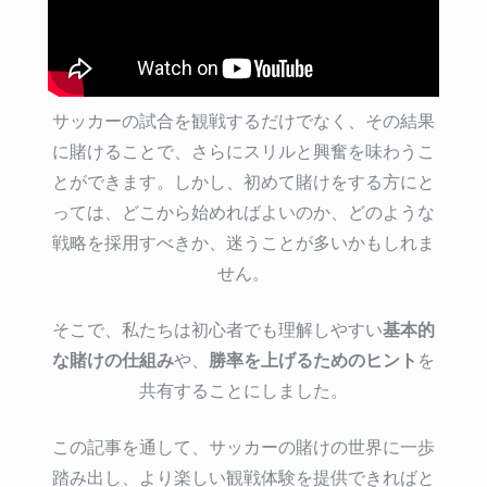
け
の
ヒ
ン
ト
サッカーの試合を観戦するだけでなく、その結果
と
戦
に賭けることで、さらにスリルと興奮を味わうこ
略
とができます。しかし、初めて賭けをする方にと
は
っては、どこから始めればよいのか、どのような
戦略を採用すべきか、迷うことが多いかもしれま
せん。
基本的
そこで、私たちは初心者でも理解しやすい
な賭けの仕組み
勝率を上げるためのヒント
や、
を
共有することにしました。
この記事を通して、サッカーの賭けの世界に一歩
踏み出し、より楽しい観戦体験を提供できればと