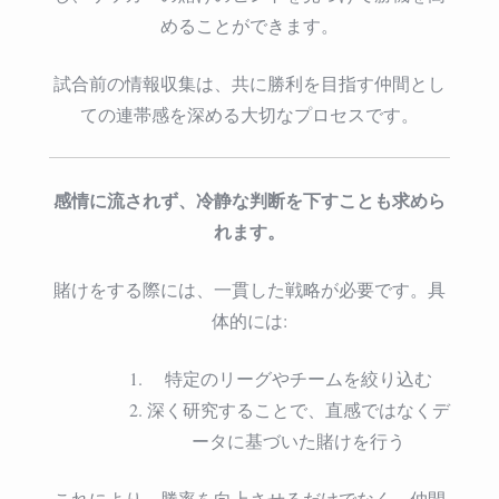
めることができます。
試合前の情報収集は、共に勝利を目指す仲間とし
ての連帯感を深める大切なプロセスです。
感情に流されず、冷静な判断を下すことも求めら
れます。
賭けをする際には、一貫した戦略が必要です。具
体的には:
特定のリーグやチームを絞り込む
深く研究することで、直感ではなくデ
ータに基づいた賭けを行う
これにより、勝率を向上させるだけでなく、仲間