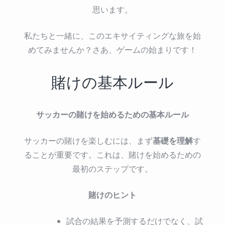
思います。
私たちと一緒に、このエキサイティングな旅を始
めてみませんか？さあ、ゲームの始まりです！
賭けの基本ルール
サッカーの賭けを始めるための基本ルール
基礎を理解
サッカーの賭けを楽しむには、まず
す
ることが重要です。これは、賭けを始めるための
最初のステップです。
賭けのヒント
試合の結果を予測するだけでなく、試